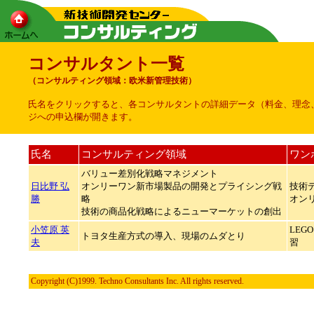
コンサルタント一覧
（コンサルティング領域：欧米新管理技術）
氏名をクリックすると、各コンサルタントの詳細データ（料金、理念
ジへの申込欄が開きます。
氏名
コンサルティング領域
ワン
バリュー差別化戦略マネジメント
日比野 弘
オンリーワン新市場製品の開発とプライシング戦
技術
勝
略
オン
技術の商品化戦略によるニューマーケットの創出
小笠原 英
LE
トヨタ生産方式の導入、現場のムダとり
夫
習
Copyright (C)1999. Techno Consultants Inc. All rights reserved.