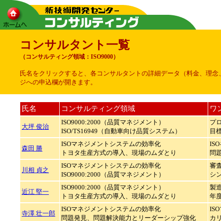
コンサルタント一覧
（コンサルティング領域：ISO9000）
氏名をクリックすると、各コンサルタントの詳細データ（料金、理念
ジへの申込欄が開きます。
氏名
コンサルティング領域
ワ
ISO9000:2000（品質マネジメント）
プ
大坪 俊治
ISO/TS16949（自動車向け品質システム）
目
ISOマネジメントシステムの効率化
I
森田 勝
トヨタ生産方式の導入、現場のムダとり
問
ISOマネジメントシステムの効率化
審査
川相 貞之
ISO9000:2000（品質マネジメント）
シ
ISO9000:2000（品質マネジメント）
製
近江 堅一
トヨタ生産方式の導入、現場のムダとり
年
ISOマネジメントシステムの効率化
IS
寺澤 壮一郎
問題発見、問題解決能力とリーダーシップ強化
カ